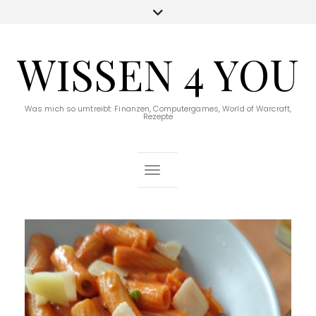
WISSEN 4 YOU
Was mich so umtreibt: Finanzen, Computergames, World of Warcraft,
Rezepte
Toggle Navigation