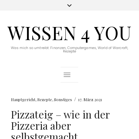
WISSEN 4 YOU
Was mich so umtreibt: Finanzen, Computergames, World of Warcraft,
Rezepte
Toggle Navigation
/
Hauptgericht
,
Rezepte
,
Sonstiges
17. März 2021
Pizzateig – wie in der
Pizzeria aber
selbstgemacht