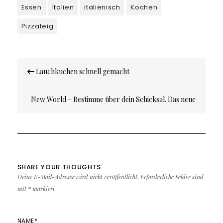
Essen
Italien
italienisch
Kochen
Pizzateig
Beitragsnavigation
Lauchkuchen schnell gemacht
New World – Bestimme über dein Schicksal. Das neue
MMO – Computerspiel von Amazon. Update 04.08.2021:
Releaseverschiebung
SHARE YOUR THOUGHTS
Deine E-Mail-Adresse wird nicht veröffentlicht.
Erforderliche Felder sind
mit
*
markiert
NAME
*