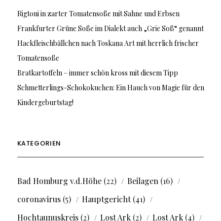
Rigtoni in zarter Tomatensoße mit Sahne und Erbsen
Frankfurter Grüne Soße im Dialekt auch „Grie Soß“ genannt
Hackfleischbällchen nach Toskana Art mit herrlich frischer
Tomatensoße
Bratkartoffeln – immer schön kross mit diesem Tipp
Schmetterlings-Schokokuchen: Ein Hauch von Magie für den
Kindergeburtstag!
KATEGORIEN
Bad Homburg v.d.Höhe
(22)
Beilagen
(16)
coronavirus
(5)
Hauptgericht
(41)
Hochtaunuskreis
(2)
Lost Ark
(2)
Lost Ark
(4)