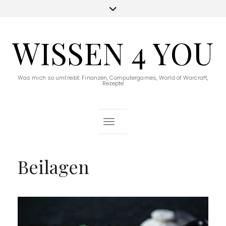
WISSEN 4 YOU
Was mich so umtreibt: Finanzen, Computergames, World of Warcraft,
Rezepte
Toggle Navigation
Beilagen