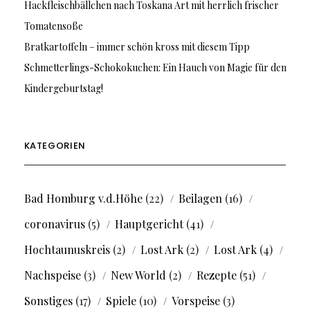
Hackfleischbällchen nach Toskana Art mit herrlich frischer
Tomatensoße
Bratkartoffeln – immer schön kross mit diesem Tipp
Schmetterlings-Schokokuchen: Ein Hauch von Magie für den
Kindergeburtstag!
KATEGORIEN
Bad Homburg v.d.Höhe
(22)
Beilagen
(16)
coronavirus
(5)
Hauptgericht
(41)
Hochtaunuskreis
(2)
Lost Ark
(2)
Lost Ark
(4)
Nachspeise
(3)
New World
(2)
Rezepte
(51)
Sonstiges
(17)
Spiele
(10)
Vorspeise
(3)