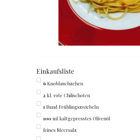
Einkaufsliste
6
Knoblauchzehen
2
kl. rote Chilischoten
1
Bund Frühlingszwiebeln
100
ml kaltgepresstes Olivenöl
feines Meersalz