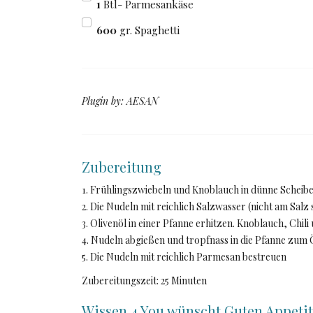
1
Btl- Parmesankäse
600
gr. Spaghetti
Plugin by: AESAN
Zubereitung
1. Frühlingszwiebeln und Knoblauch in dünne Scheiben
2. Die Nudeln mit reichlich Salzwasser (nicht am Sa
3. Olivenöl in einer Pfanne erhitzen. Knoblauch, Chi
4. Nudeln abgießen und tropfnass in die Pfanne zum 
5. Die Nudeln mit reichlich Parmesan bestreuen
Zubereitungszeit: 25 Minuten
Wissen 4 You wünscht Guten Appetit