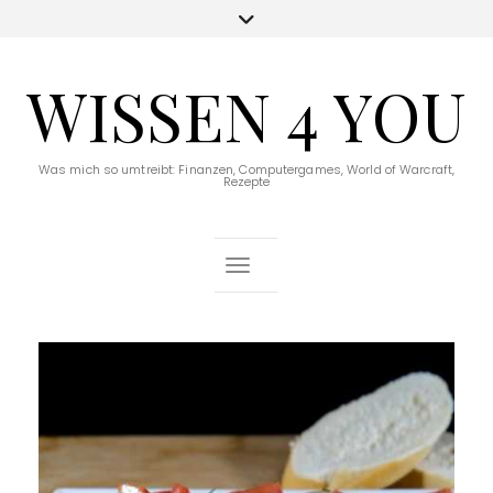
WISSEN 4 YOU
Was mich so umtreibt: Finanzen, Computergames, World of Warcraft,
Rezepte
Toggle Navigation