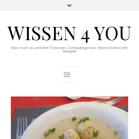
WISSEN 4 YOU
Was mich so umtreibt: Finanzen, Computergames, World of Warcraft,
Rezepte
Toggle Navigation