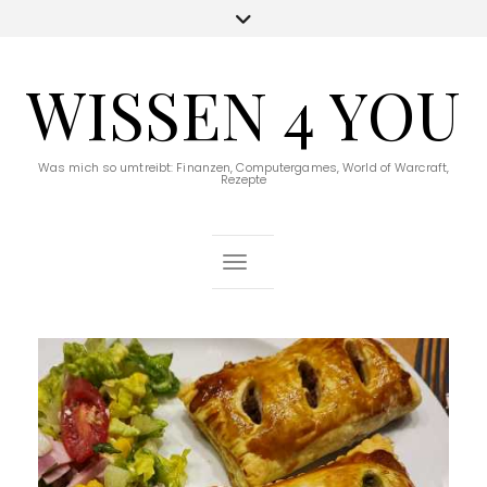
WISSEN 4 YOU
Was mich so umtreibt: Finanzen, Computergames, World of Warcraft,
Rezepte
Toggle Navigation