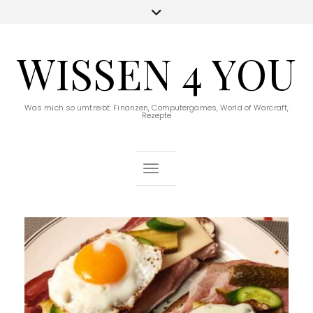
WISSEN 4 YOU
Was mich so umtreibt: Finanzen, Computergames, World of Warcraft,
Rezepte
Toggle Navigation