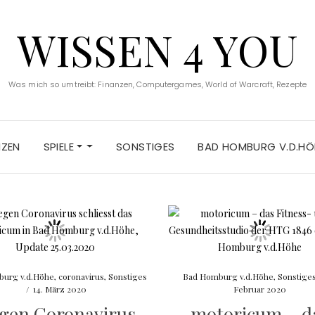
WISSEN 4 YOU
Was mich so umtreibt: Finanzen, Computergames, World of Warcraft, Rezepte
NZEN
SPIELE
SONSTIGES
BAD HOMBURG V.D.HÖ
urg v.d.Höhe
,
coronavirus
,
Sonstiges
Bad Homburg v.d.Höhe
,
Sonstige
/
14. März 2020
Februar 2020
gen Coronavirus
motoricum – d