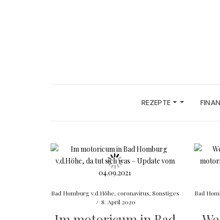
REZEPTE
FINA
Bad Homburg v.d.Höhe
,
coronavirus
,
Sonstiges
Bad Homb
/
8. April 2020
Im motoricum in Bad
We