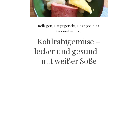
Beilagen
,
Hauptgericht
,
Rezepte
/
22.
September 2022
Kohlrabigemüse –
lecker und gesund –
mit weißer Soße