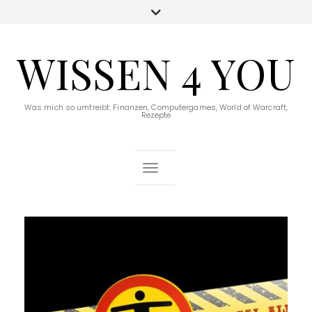
WISSEN 4 YOU
Was mich so umtreibt: Finanzen, Computergames, World of Warcraft,
Rezepte
Toggle Navigation