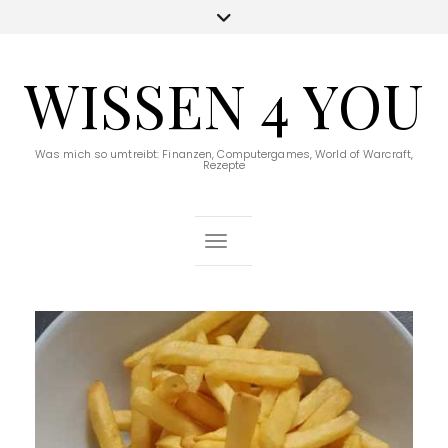
WISSEN 4 YOU
Was mich so umtreibt: Finanzen, Computergames, World of Warcraft,
Rezepte
Toggle Navigation