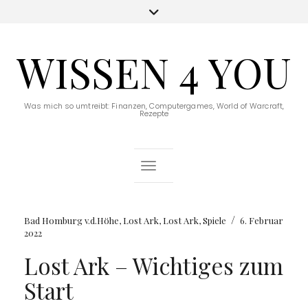
WISSEN 4 YOU
Was mich so umtreibt: Finanzen, Computergames, World of Warcraft,
Rezepte
Toggle Navigation
/
Bad Homburg v.d.Höhe
,
Lost Ark
,
Lost Ark
,
Spiele
6. Februar
2022
Lost Ark – Wichtiges zum
Start