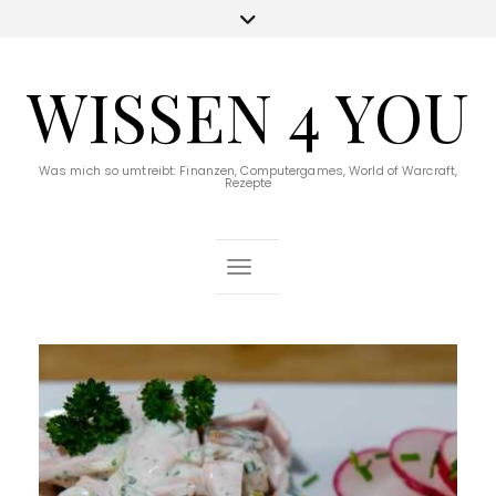
WISSEN 4 YOU
Was mich so umtreibt: Finanzen, Computergames, World of Warcraft,
Rezepte
Toggle Navigation