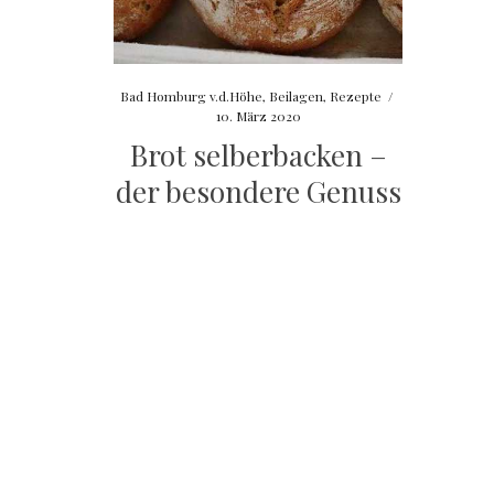
Bad Homburg v.d.Höhe
,
Beilagen
,
Rezepte
/
10. März 2020
Brot selberbacken –
der besondere Genuss